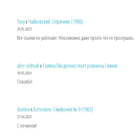
Yury
к
Чайковский. Опричник (1980)
29.05.2023
Все ссылки не работают. Невозможно даже просто что-то прослушать.
alex-sidmak
к
Галина Писаренко поет романсы Глинки
18.05.2023
Спасибо!
domna
к
Бетховен. Симфония № 9 (1963)
27.04.2023
С почином!