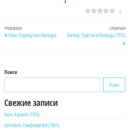
]
0
Навигация
Предыдущая
ПРЕДЫДУЩАЯ
СЛЕДУЮЩАЯ
Сл
Макс Лоренц поет Вагнера
Вагнер. Тристан и Изольда (1973)
по
запись
за
записям
Поиск
Поиск
Свежие записи
Бизе. Кармен (1956)
Бетховен. Симфония №9 (1961)