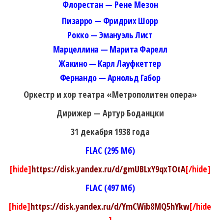
Флорестан — Рене Мезон
Пизарро — Фридрих Шорр
Рокко — Эмануэль Лист
Марцеллина — Марита Фарелл
Жакино — Карл Лауфкеттер
Фернандо — Арнольд Габор
Оркестр и хор театра «Метрополитен опера»
Дирижер — Артур Боданцки
31 декабря 1938 года
FLAC (295 Мб)
[hide]
https://disk.yandex.ru/d/gmUBLxY9qxTOtA
[/hide]
FLAC (497 Мб)
[hide]
https://disk.yandex.ru/d/YmCWib8MQ5hYkw
[/hide