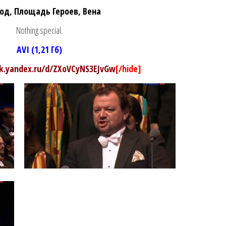
год, Площадь Героев, Вена
Nothing special.
AVI (1,21 Гб)
sk.yandex.ru/d/ZXoVCyNS3EJvGw
[/hide]