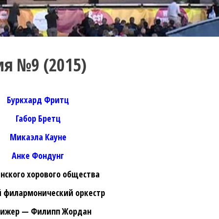
ия №9 (2015)
Буркхард Фритц
Габор Бретц
Микаэла Кауне
Анке Фондунг
енского хорового общества
й филармонический оркестр
ижер — Филипп Жордан