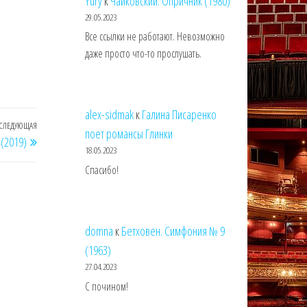
Yury
к
Чайковский. Опричник (1980)
29.05.2023
Все ссылки не работают. Невозможно
даже просто что-то прослушать.
alex-sidmak
к
Галина Писаренко
СЛЕДУЮЩАЯ
Следующая
поет романсы Глинки
(2019)
запись
18.05.2023
Спасибо!
domna
к
Бетховен. Симфония № 9
(1963)
27.04.2023
С почином!