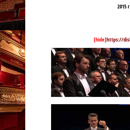
2015 
[hide]
https://di