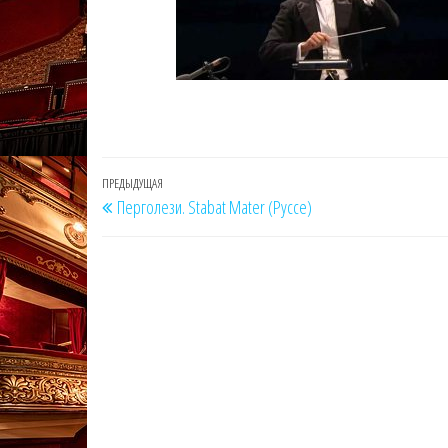
Навигация
Предыдущая
ПРЕДЫДУЩАЯ
Перголези. Stabat Mater (Руссе)
по
запись
записям