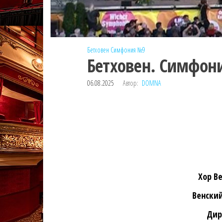
Бетховен
Симфония №9
Бетховен. Симфон
06.08.2025
Автор:
DOMNA
Хор В
Венски
Дир