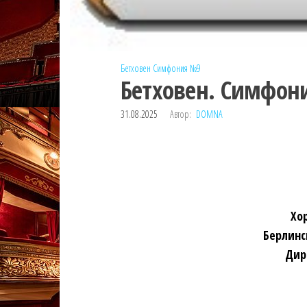
Бетховен
Симфония №9
Бетховен. Симфон
31.08.2025
Автор:
DOMNA
Хо
Берлинс
Дир