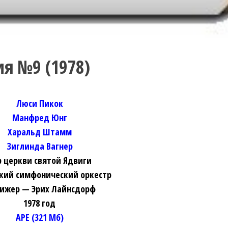
ия №9 (1978)
Люси Пикок
Манфред Юнг
Харальд Штамм
Зиглинда Вагнер
р церкви святой Ядвиги
кий симфонический оркестр
ижер — Эрих Лайнсдорф
1978 год
APE (321 Мб)