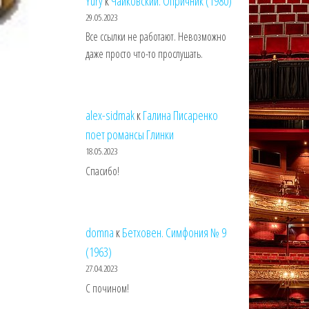
Yury
к
Чайковский. Опричник (1980)
29.05.2023
Все ссылки не работают. Невозможно
даже просто что-то прослушать.
alex-sidmak
к
Галина Писаренко
поет романсы Глинки
18.05.2023
Спасибо!
domna
к
Бетховен. Симфония № 9
(1963)
27.04.2023
С почином!