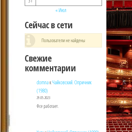
31
« Июл
Сейчас в сети
Пользователи не найдены
Свежие
комментарии
domna
к
Чайковский. Опричник
(1980)
29.05.2023
Фсе работает.