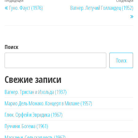
Навигация
Предыдущая
ПРЕДЫДУЩАЯ
СЛЕДУЮЩАЯ
Сл
Гуно. Фауст (1976)
Вагнер. Летучий Голландец (1952)
по
запись
за
записям
Поиск
Поиск
Свежие записи
Вагнер. Тристан и Изольда (1937)
Марио Дель Монако. Концерт в Милане (1957)
Глюк. Орфей и Эвридика (1967)
Пуччини. Богема (1961)
Масканьи. Сельская честь (1967)