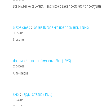
Все ссылки не работают. Невозможно даже просто что-то прослушать.
alex-sidmak
к
Галина Писаренко поет романсы Глинки
18.05.2023
Спасибо!
domna
к
Бетховен. Симфония № 9 (1963)
27.04.2023
С почином!
skip
к
Верди. Отелло (1976)
01.04.2023