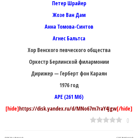
Петер Шрайер
Жозе Ван Дам
Анна Томова-Синтов
Агнес Бальтса
Хор Венского певческого общества
Оркестр Берлинской филармонии
Дирижер — Герберт фон Караян
1976 год
APE (261 Мб)
[hide]
https://disk.yandex.ru/d/MNo67m7raY4Jgw
[/hide]
0