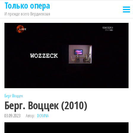
Только опера
Перейти
к
И прежде всего Вердиевская
содержимому
Берг
Воццек
Берг. Воццек (2010)
03.09.2023
Автор:
DOMNA