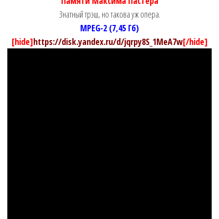
Памяти Максима Пастера
Знатный трэш, но такова уж опера.
MPEG-2 (7,45 Гб)
[hide]
https://disk.yandex.ru/d/jqrpy8S_1MeA7w
[/hide]