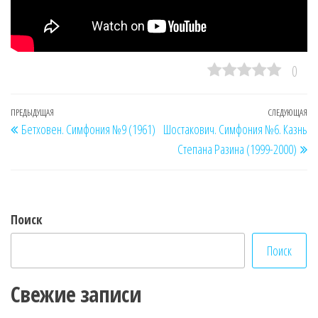
0
Навигация
Предыдущая
ПРЕДЫДУЩАЯ
СЛЕДУЮЩАЯ
Сл
Бетховен. Симфония №9 (1961)
Шостакович. Симфония №6. Казнь
по
запись
за
Степана Разина (1999-2000)
записям
Поиск
Поиск
Свежие записи