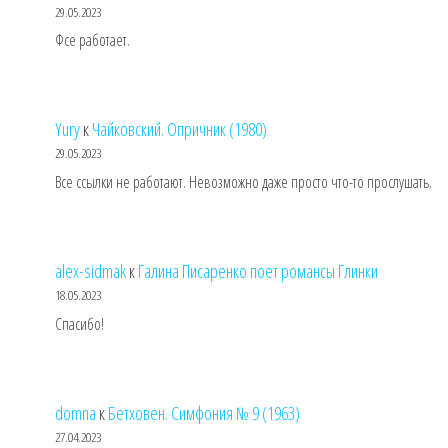
29.05.2023
Фсе работает.
Yury
к
Чайковский. Опричник (1980)
29.05.2023
Все ссылки не работают. Невозможно даже просто что-то прослушать.
alex-sidmak
к
Галина Писаренко поет романсы Глинки
18.05.2023
Спасибо!
domna
к
Бетховен. Симфония № 9 (1963)
27.04.2023