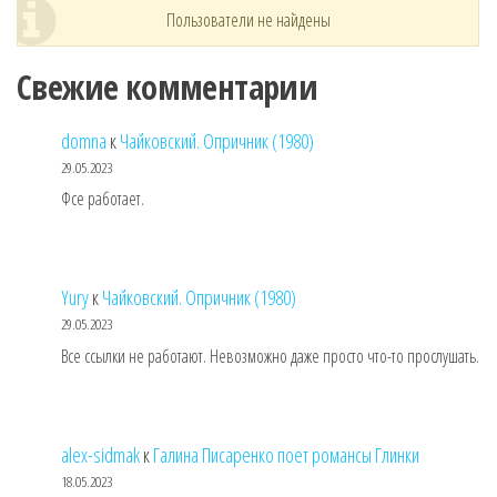
Пользователи не найдены
Свежие комментарии
domna
к
Чайковский. Опричник (1980)
29.05.2023
Фсе работает.
Yury
к
Чайковский. Опричник (1980)
29.05.2023
Все ссылки не работают. Невозможно даже просто что-то прослушать.
alex-sidmak
к
Галина Писаренко поет романсы Глинки
18.05.2023