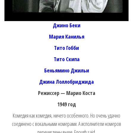
Джино Беки
Мария Канилья
Тито Гобби
Тито Скипа
Беньямино Джильи
Джина Лоллобриджида
Режиссер — Марио Коста
1949 год
Комедия как комедия, ничего особенного. Но очень удачно
соединено с вокальными номерами. А исполнители номеров
перечислены выше. Enough said.