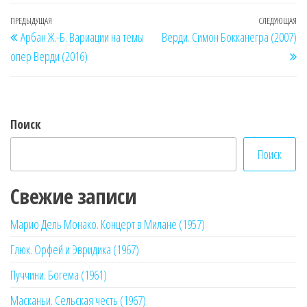
Навигация
Предыдущая
ПРЕДЫДУЩАЯ
СЛЕДУЮЩАЯ
Сл
Арбан Ж.-Б. Вариации на темы
Верди. Симон Бокканегра (2007)
по
запись
за
опер Верди (2016)
записям
Поиск
Поиск
Свежие записи
Марио Дель Монако. Концерт в Милане (1957)
Глюк. Орфей и Эвридика (1967)
Пуччини. Богема (1961)
Масканьи. Сельская честь (1967)