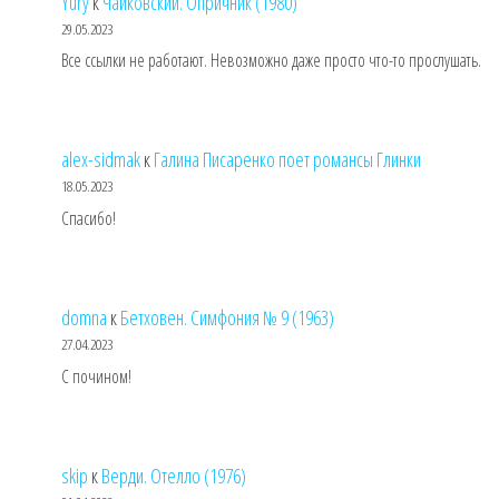
Yury
к
Чайковский. Опричник (1980)
29.05.2023
Все ссылки не работают. Невозможно даже просто что-то прослушать.
alex-sidmak
к
Галина Писаренко поет романсы Глинки
18.05.2023
Спасибо!
domna
к
Бетховен. Симфония № 9 (1963)
27.04.2023
С почином!
skip
к
Верди. Отелло (1976)