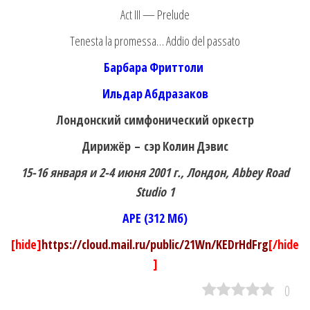
Act III — Prelude
Tenesta la promessa… Addio del passato
Барбара
Фриттоли
Ильдар
Абдразаков
Лондонский симфонический оркестр
Дирижёр –
сэр
Колин
Дэвис
15-16
января
и
2-4
июня
2001
г
.,
Лондон
, Abbey Road
Studio 1
APE (312 Мб)
[hide]
https://cloud.mail.ru/public/21Wn/KEDrHdFrg
[/hide
]
0