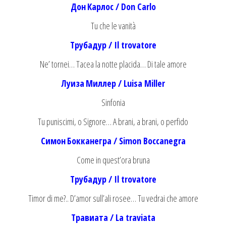
Дон
Карлос
/ Don Carlo
Tu che le vanità
Трубадур
/ Il trovatore
Ne’ tornei… Tacea la notte placida… Di tale amore
Луиза
Миллер
/ Luisa Miller
Sinfonia
Tu puniscimi, o Signore… A brani, a brani, o perfido
Симон
Бокканегра
/ Simon Boccanegra
Come in quest’ora bruna
Трубадур
/ Il trovatore
Timor di me?.. D’amor sull’ali rosee… Tu vedrai che amore
Травиата
/ La traviata