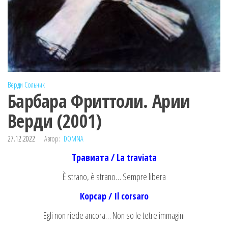
Верди
Сольник
Барбара Фриттоли. Арии
Верди (2001)
27.12.2022
Автор:
DOMNA
Травиата
/ La traviata
È strano, è strano… Sempre libera
Корсар
/ Il corsaro
Egli non riede ancora… Non so le tetre immagini