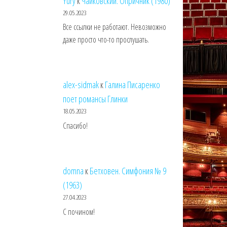
Yury
к
Чайковский. Опричник (1980)
29.05.2023
Все ссылки не работают. Невозможно
даже просто что-то прослушать.
alex-sidmak
к
Галина Писаренко
поет романсы Глинки
18.05.2023
Спасибо!
domna
к
Бетховен. Симфония № 9
(1963)
27.04.2023
С почином!