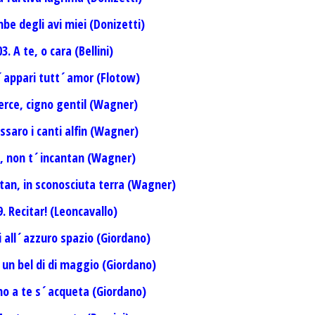
be degli avi miei (Donizetti)
03. A te, o cara (Bellini)
´appari tutt´amor (Flotow)
erce, cigno gentil (Wagner)
essaro i canti alfin (Wagner)
i, non t´incantan (Wagner)
ntan, in sconosciuta terra (Wagner)
9. Recitar! (Leoncavallo)
i all´azzuro spazio (Giordano)
 un bel di di maggio (Giordano)
ino a te s´acqueta (Giordano)