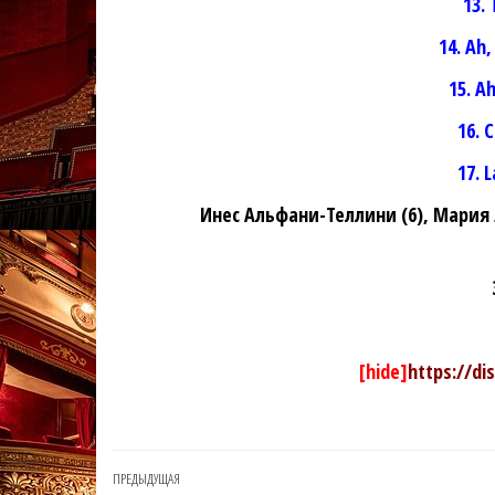
13. 
14. Ah,
15. A
16. 
17. 
Инес Альфани-Теллини (6), Мария 
[hide]
https://di
Навигация
Предыдущая
ПРЕДЫДУЩАЯ