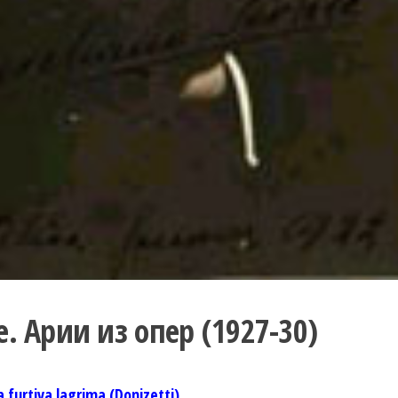
. Арии из опер (1927-30)
a furtiva lagrima (Donizetti)