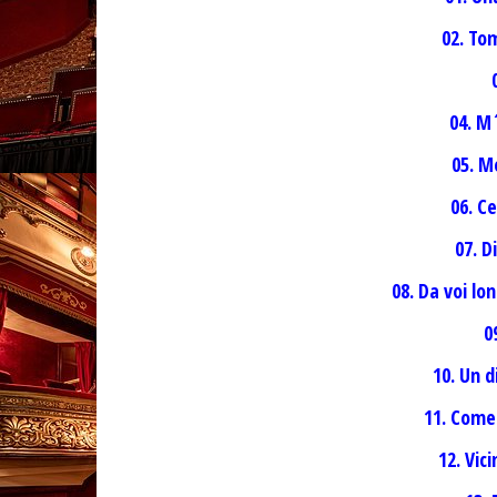
02. Tom
04. M
05. M
06. C
07. D
08. Da voi lo
0
10. Un d
11. Come
12. Vic