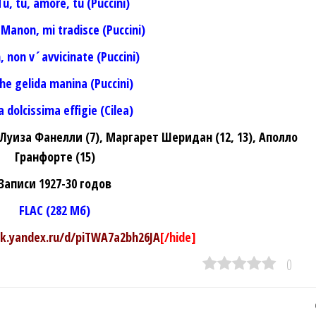
Tu, tu, amore, tu (Puccini)
 Manon, mi tradisce (Puccini)
h, non v´avvicinate (Puccini)
Che gelida manina (Puccini)
La dolcissima effigie (Cilea)
Луиза Фанелли (7), Маргарет Шеридан (12, 13), Аполло
Гранфорте (15)
Записи 1927-30 годов
FLAC (282 Мб)
sk.yandex.ru/d/piTWA7a2bh26JA
[/hide]
0