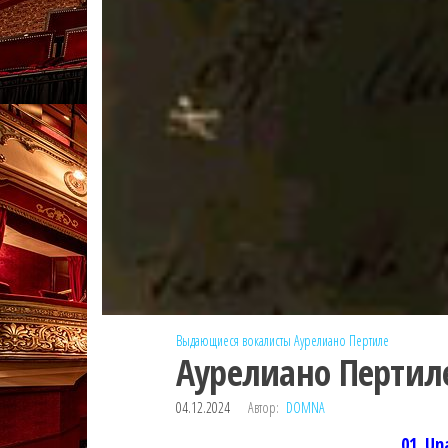
Выдающиеся вокалисты
Аурелиано Пертиле
Аурелиано Пертиле
04.12.2024
Автор:
DOMNA
01. Un