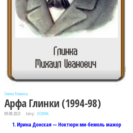
Глинка
Романсы
Арфа Глинки (1994-98)
09.08.2023
Автор:
DOMNA
1. Ирина Донская — Ноктюрн ми-бемоль мажор