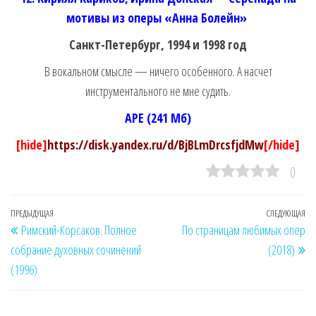
мотивы из оперы «Анна Болейн»
Санкт-Петербург, 1994 и 1998 год
В вокальном смысле — ничего особенного. А насчет
инструментального не мне судить.
APE (241 Мб)
[hide]
https://disk.yandex.ru/d/BjBLmDrcsfjdMw
[/hide]
0
Навигация
Предыдущая
ПРЕДЫДУЩАЯ
СЛЕДУЮЩАЯ
Сл
Римский-Корсаков. Полное
По страницам любимых опер
по
запись
за
собрание духовных сочинений
(2018)
записям
(1996)