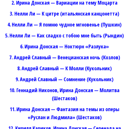
2.
Ирина Донская — Вариации на тему Моцарта
3. Нелли Ли — К цитре (итальянская канцонетта)
4.
Нелли Ли — Я помню чудное мгновенье (Пушкин)
5.
Нелли Ли — Как сладко с тобою мне быть (Рындин)
6.
Ирина Донская — Ноктюрн «Разлука»
7. Андрей Славный — Венецианская ночь (Козлов)
8.
Андрей Славный — К Молли (Кукольник)
9.
Андрей Славный — Сомнение (Кукольник)
10. Геннадий Никонов,
Ирина Донская — Молитва
(Шестаков)
11.
Ирина Донская — Фантазия на темы из оперы
«Руслан и Людмила» (Шестаков)
12. Кирилл Кариков,
Ирина Донская — Серенада на