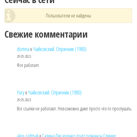
Пользователи не найдены
Свежие комментарии
domna
к
Чайковский. Опричник (1980)
29.05.2023
Фсе работает.
Yury
к
Чайковский. Опричник (1980)
29.05.2023
Все ссылки не работают. Невозможно даже просто что-то прослушать.
alex-sidmak
к
Галина Писаренко поет романсы Глинки