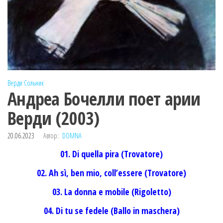
Верди
Сольник
Андреа Бочелли поет арии
Верди (2003)
20.06.2023
Автор:
DOMNA
01. Di quella pira (Trovatore)
02. Ah sì, ben mio, coll’essere (Trovatore)
03. La donna e mobile (Rigoletto)
04. Di tu se fedele (Ballo in maschera)