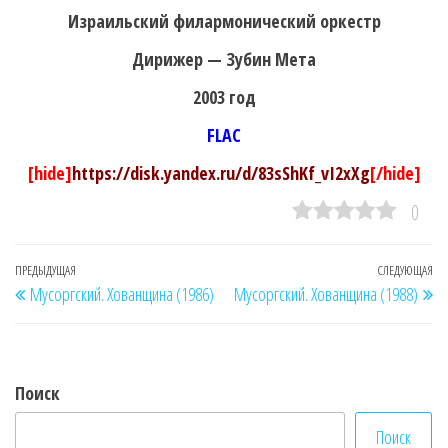
Израильский филармонический оркестр
Дирижер — Зубин Мета
2003 год
FLAC
[hide]
https://disk.yandex.ru/d/83sShKf_vI2xXg
[/hide]
0
Навигация
Предыдущая
ПРЕДЫДУЩАЯ
СЛЕДУЮЩАЯ
Сл
Мусоргский. Хованщина (1986)
Мусоргский. Хованщина (1988)
по
запись
за
записям
Поиск
Поиск