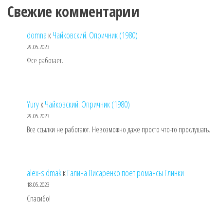
Свежие комментарии
domna
к
Чайковский. Опричник (1980)
29.05.2023
Фсе работает.
Yury
к
Чайковский. Опричник (1980)
29.05.2023
Все ссылки не работают. Невозможно даже просто что-то прослушать.
alex-sidmak
к
Галина Писаренко поет романсы Глинки
18.05.2023
Спасибо!