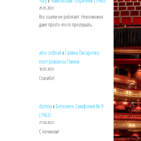
Yury
к
Чайковский. Опричник (1980)
29.05.2023
Все ссылки не работают. Невозможно
даже просто что-то прослушать.
alex-sidmak
к
Галина Писаренко
поет романсы Глинки
18.05.2023
Спасибо!
domna
к
Бетховен. Симфония № 9
(1963)
27.04.2023
С почином!