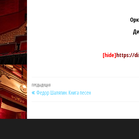
Орк
Ди
[hide]
https://d
Навигация
Предыдущая
ПРЕДЫДУЩАЯ
Федор Шаляпин. Книга песен
по
запись
записям