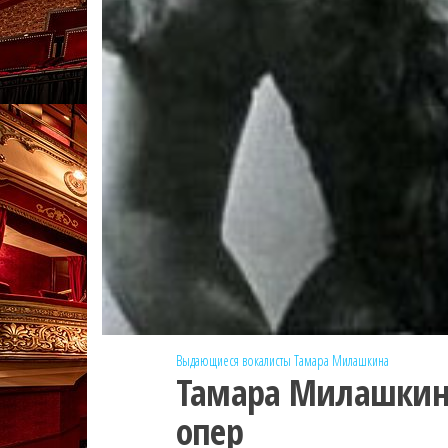
Выдающиеся вокалисты
Тамара Милашкина
Тамара Милашкина
опер