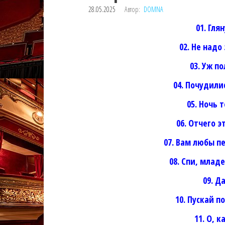
28.05.2025
Автор:
DOMNA
01. Гля
02. Не надо
03. Уж п
04. Почудили
05. Ночь 
06. Отчего 
07. Вам любы п
08. Спи, млад
09. Д
10. Пускай п
11. О, 