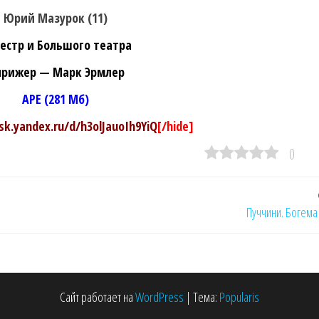
Юрий Мазурок (11)
естр и Большого театра
рижер — Марк Эрмлер
APE (281 Мб)
isk.yandex.ru/d/h3olJauoIh9YiQ
[/hide]
0
Пуччини. Богема
Сайт работает на
WordPress
|
Тема:
Popularis