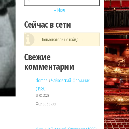
31
« Июл
Сейчас в сети
Пользователи не найдены
Свежие
комментарии
domna
к
Чайковский. Опричник
(1980)
29.05.2023
Фсе работает.